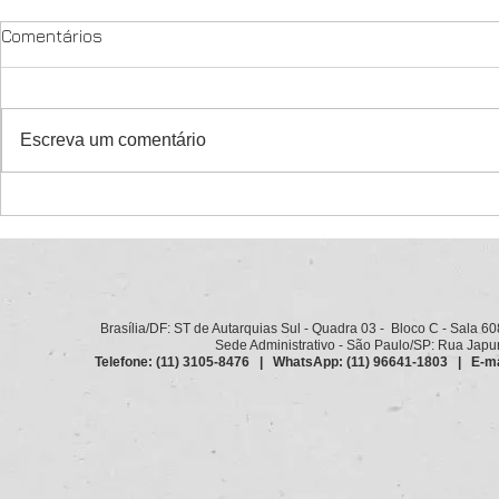
Comentários
Escreva um comentário
XI Congresso da Conacate
Carta de Cu
debate o futuro do Estado e
teor dos de
das carreiras públicas
moções
Brasília/DF: ST de Autarquias Sul - Quadra 03 - Bloco C - Sala 6
Sede Administrativo - São Paulo/SP: Rua Japurá
Telefone: (11) 3105-8476 | WhatsApp: (11) 96641-1803 | E-ma