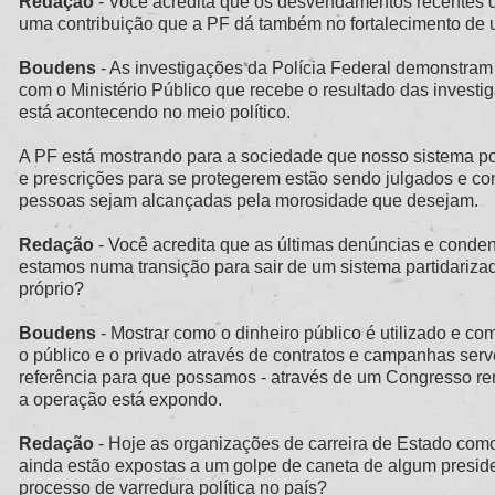
Redação
- Você acredita que os desvendamentos recentes de 
uma contribuição que a PF dá também no fortalecimento de
Boudens
- As investigações da Polícia Federal demonstram
com o Ministério Público que recebe o resultado das invest
está acontecendo no meio político.
A PF está mostrando para a sociedade que nosso sistema polít
e prescrições para se protegerem estão sendo julgados e c
pessoas sejam alcançadas pela morosidade que desejam.
Redação
- Você acredita que as últimas denúncias e conde
estamos numa transição para sair de um sistema partidarizad
próprio?
Boudens
- Mostrar como o dinheiro público é utilizado e c
o público e o privado através de contratos e campanhas serv
referência para que possamos - através de um Congresso r
a operação está expondo.
Redação
- Hoje as organizações de carreira de Estado com
ainda estão expostas a um golpe de caneta de algum presid
processo de varredura política no país?