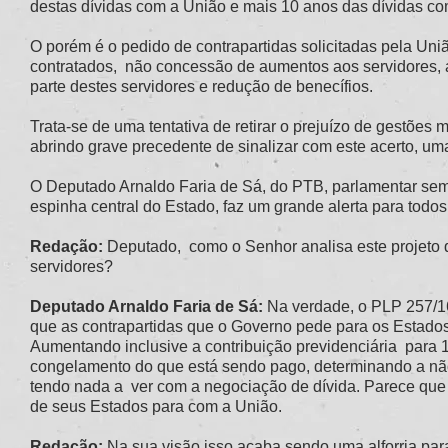
destas dívidas com a União e mais 10 anos das dívidas co
O porém é o pedido de contrapartidas solicitadas pela Un
contratados, não concessão de aumentos aos servidores, a
parte destes servidores e redução de benecífios.
Trata-se de uma tentativa de retirar o prejuízo de gestões
abrindo grave precedente de sinalizar com este acerto, uma
O Deputado Arnaldo Faria de Sá, do PTB, parlamentar semp
espinha central do Estado, faz um grande alerta para todos
Redação:
Deputado, como o Senhor analisa este projeto q
servidores?
Deputado Arnaldo Faria de Sá:
Na verdade, o PLP 257/16
que as contrapartidas que o Governo pede para os Estados, 
Aumentando inclusive a contribuição previdenciária para 1
congelamento do que está sendo pago, determinando a não
tendo nada a ver com a negociação de dívida. Parece que
de seus Estados para com a União.
Redação:
Na sua visão isso acaba sendo uma alforria para