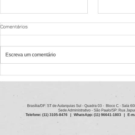
Comentários
Escreva um comentário
XI Congresso da Conacate
Carta de Cu
debate o futuro do Estado e
teor dos de
das carreiras públicas
moções
Brasília/DF: ST de Autarquias Sul - Quadra 03 - Bloco C - Sala 6
Sede Administrativo - São Paulo/SP: Rua Japurá
Telefone: (11) 3105-8476 | WhatsApp: (11) 96641-1803 | E-ma