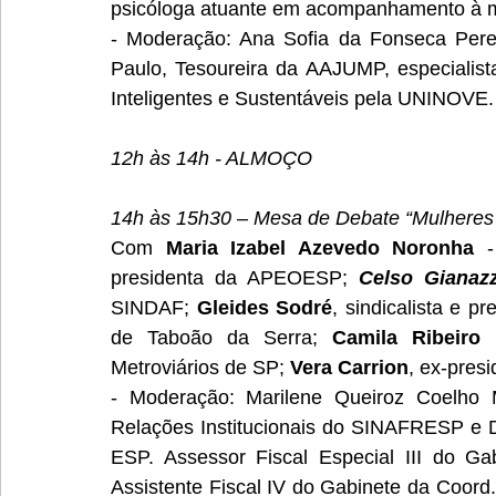
psicóloga atuante em acompanhamento à m
- Moderação: Ana Sofia da Fonseca Perei
Paulo, Tesoureira da AAJUMP, especialis
Inteligentes e Sustentáveis pela UNINOVE.
12h às 14h - ALMOÇO
14h às 15h30 – Mesa de Debate “Mulheres 
Com 
Maria Izabel Azevedo Noronha
 -
presidenta da APEOESP; 
Celso Gianazz
SINDAF;
Gleides Sodré
, sindicalista e p
de Taboão da Serra; 
Camila Ribeiro 
Metroviários de SP; 
Vera Carrion
, ex-pre
- Moderação: Marilene Queiroz Coelho M
Relações Institucionais do SINAFRESP e 
ESP. Assessor Fiscal Especial III do G
Assistente Fiscal IV do Gabinete da Coord.