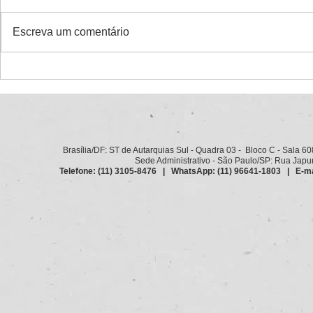
Escreva um comentário
XI Congresso da Conacate
Carta de Cu
debate o futuro do Estado e
teor dos de
das carreiras públicas
moções
Brasília/DF: ST de Autarquias Sul - Quadra 03 - Bloco C - Sala 6
Sede Administrativo - São Paulo/SP: Rua Japurá
Telefone: (11) 3105-8476 | WhatsApp: (11) 96641-1803 | E-ma