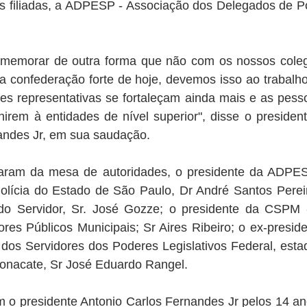
 filiadas, a ADPESP - Associação dos Delegados de Pol
emorar de outra forma que não com os nossos colegas
onfederação forte de hoje, devemos isso ao trabalho 
es representativas se fortaleçam ainda mais e as pess
nirem à entidades de nível superior", disse o presiden
andes Jr, em sua saudação.
param da mesa de autoridades, o presidente da ADPES
lícia do Estado de São Paulo, Dr André Santos Pereira
 do Servidor, Sr. José Gozze; o presidente da CSPM 
res Públicos Municipais; Sr Aires Ribeiro; o ex-preside
dos Servidores dos Poderes Legislativos Federal, estad
Conacate, Sr José Eduardo Rangel.
 o presidente Antonio Carlos Fernandes Jr pelos 14 an