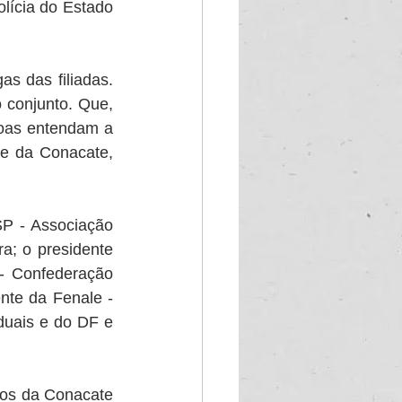
ícia do Estado 
 das filiadas. 
conjunto. Que, 
oas entendam a 
te da Conacate, 
P - Associação 
; o presidente 
- Confederação 
nte da Fenale - 
uais e do DF e 
os da Conacate 